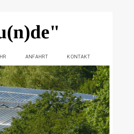
u(n)de"
EHR
ANFAHRT
KONTAKT