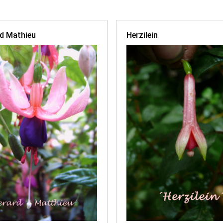
d Mathieu
Herzilein