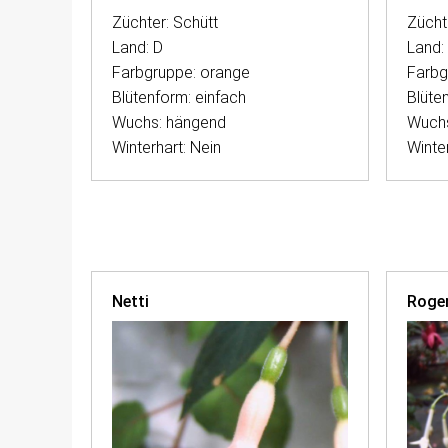
Züchter: Schütt
Zücht
Land: D
Land:
Farbgruppe: orange
Farbg
Blütenform: einfach
Blüte
Wuchs: hängend
Wuchs
Winterhart: Nein
Winter
Netti
Roger